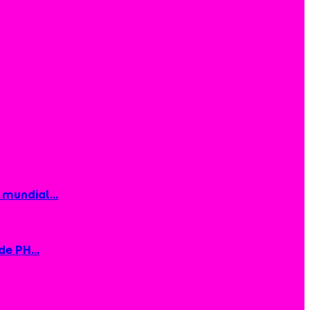
mundial...
e PH...