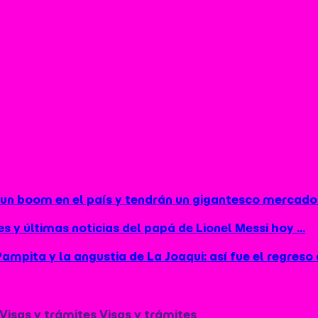
 un boom en el país y tendrán un gigantesco mercado 
 y últimas noticias del papá de Lionel Messi hoy ...
mpita y la angustia de La Joaqui: así fue el regreso d
Visas y trámites
Visas y trámites