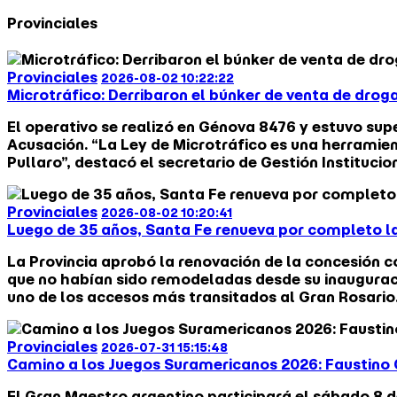
Provinciales
Provinciales
2026-08-02 10:22:22
Microtráfico: Derribaron el búnker de venta de droga
El operativo se realizó en Génova 8476 y estuvo super
Acusación. “La Ley de Microtráfico es una herramie
Pullaro”, destacó el secretario de Gestión Institucion
Provinciales
2026-08-02 10:20:41
Luego de 35 años, Santa Fe renueva por completo las
La Provincia aprobó la renovación de la concesión c
que no habían sido remodeladas desde su inauguraci
uno de los accesos más transitados al Gran Rosario
Provinciales
2026-07-31 15:15:48
Camino a los Juegos Suramericanos 2026: Faustino 
El Gran Maestro argentino participará el sábado 8 de