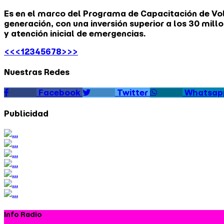
Es en el marco del Programa de Capacitación de Volu
generación, con una inversión superior a los 30 mil
y atención inicial de emergencias.
<<
<
1
2
3
4
5
6
7
8
>
>>
Nuestras Redes
Facebook
Twitter
Whatsap
Publicidad
Info Radio