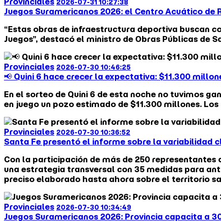
Provinciales
2026-07-31 10:27:38
Juegos Suramericanos 2026: el Centro Acuático de R
“Estas obras de infraestructura deportiva buscan con
Juegos”, destacó el ministro de Obras Públicas de S
Provinciales
2026-07-30 10:46:25
📢 Quini 6 hace crecer la expectativa: $11.300 mill
En el sorteo de Quini 6 de esta noche no tuvimos g
en juego un pozo estimado de $11.300 millones. Los
Provinciales
2026-07-30 10:36:52
Santa Fe presentó el informe sobre la variabilidad 
Con la participación de más de 250 representantes de
una estrategia transversal con 35 medidas para anti
preciso elaborado hasta ahora sobre el territorio s
Provinciales
2026-07-30 10:34:49
Juegos Suramericanos 2026: Provincia capacita a 300