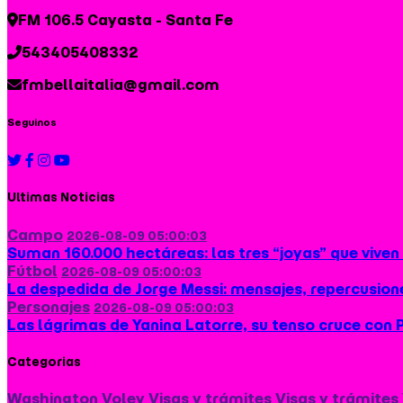
FM 106.5 Cayasta - Santa Fe
543405408332
fmbellaitalia@gmail.com
Seguinos
Ultimas Noticias
Campo
2026-08-09 05:00:03
Suman 160.000 hectáreas: las tres “joyas” que viven
Fútbol
2026-08-09 05:00:03
La despedida de Jorge Messi: mensajes, repercusiones
Personajes
2026-08-09 05:00:03
Las lágrimas de Yanina Latorre, su tenso cruce con Pa
Categorias
Washington
Voley
Visas y trámites
Visas y trámites